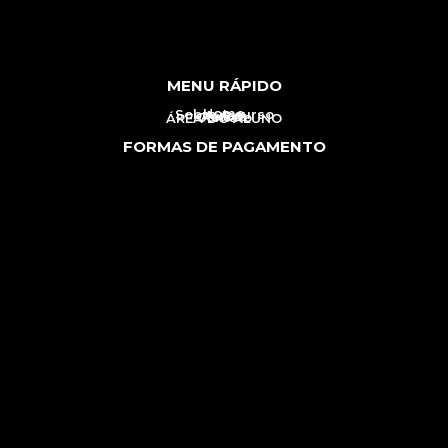
MENU RÁPIDO
Home
Sobre o curso
Aulas
Autora
Contato
ÁREA DO ALUNO
FORMAS DE PAGAMENTO