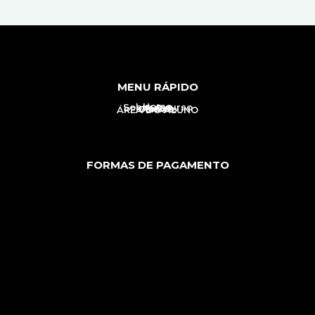
MENU RÁPIDO
Home
Sobre o curso
Aulas
Autora
Contato
ÁREA DO ALUNO
FORMAS DE PAGAMENTO