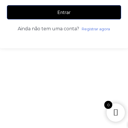
Entrar
Ainda não tem uma conta?
Registrar agora
0
0