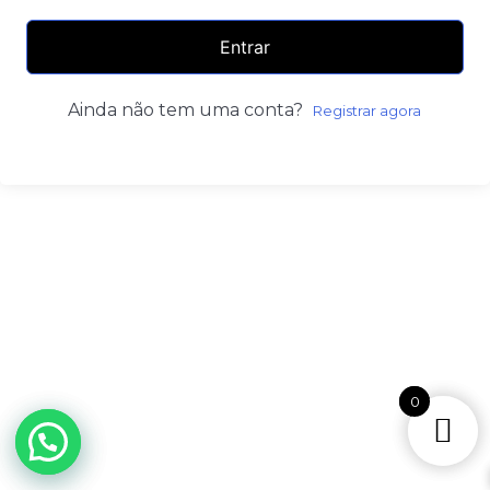
Entrar
Ainda não tem uma conta?
Registrar agora
0
0